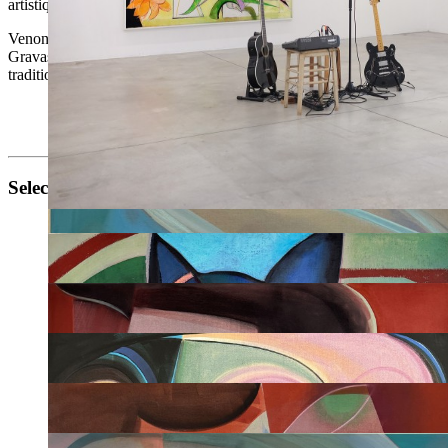
artistique, la Schöpfung, comme un processus à même d’être homogénéis
Venons-en à la peinture d’Aurélie Gravas, artiste française établie à B
Gravas n’appartient qu’à elle. Élaborée par collage, par brossage, par tr
tradition, incarnée sans fard par les références à de grands aînés, quoi
Extrait de
"Aurélie Gravas — L’art fait mon nid"
de Paul Arde
Paul Ardenne, "Tipees", Éditions Le Bord de l’eau / La Muette
Selected works