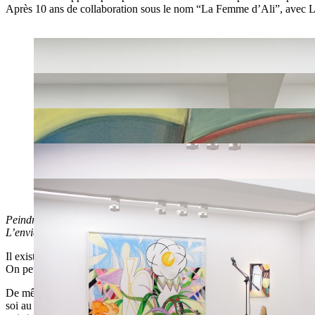
Après 10 ans de collaboration sous le nom “La Femme d’Ali”, avec L
Peindre, pour moi ?
L’envie de créer un espace devant lequel je puisse rester jusqu’à la f
Il existe de multiples façons de regarder un tableau.
On peut jouir de ce qu’un tableau représente, on peut se demander, encor
De même qu’il y a plusieurs manières de regarder un tableau et de lui tr
soi au monde), par désoeuvrement (s’occuper), par habitude (la pratique