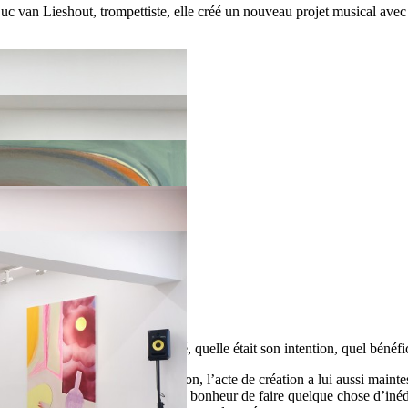
uc van Lieshout, trompettiste, elle créé un nouveau projet musical 
in du monde.
e, comment l’artiste l’a réalisé, quelle était son intention, quel bénéfic
ouver un sens ou une justification, l’acte de création a lui aussi maintes 
 comme routine), par plaisir (le bonheur de faire quelque chose d’inédit