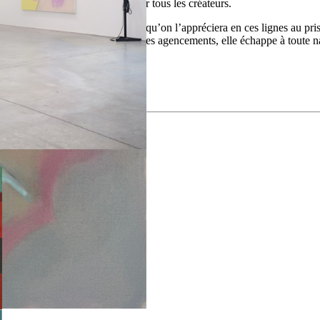
é, universalisé, identique pour tous les créateurs.
ruxelles, pour signifier d’emblée qu’on l’appréciera en ces lignes au pri
acé avec un sens très travaillé des agencements, elle échappe à toute narr
qu’en traçant une voie singulière.
nne
, Février 2020