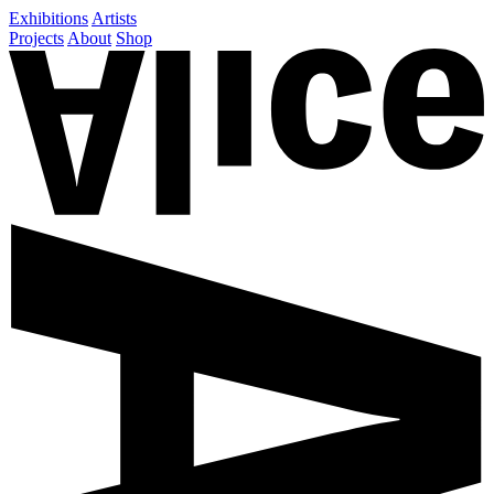
Exhibitions
Artists
Projects
About
Shop