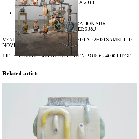
POTERIES DE SAFI DE 2015 À 2018
"O.M.N.I.", UNE COLLABORATION SUR
MEUBLES AVEC LES ATELIERS J&J
VENDREDI 9 NOVEMBRE DE 18H00 À 22H00 SAMEDI 10
NOVEMBRE DE 15H00 À 20H30
LIEU: GALERIE CENTRAL - RUE EN BOIS 6 - 4000 LIÈGE
Related artists